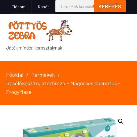
KERESÉS
Fiókom
Kosár
Játék minden korosztálynak
Főoldal
Termékek
Íráselőkészítő, szortírozó – Mágneses labirintus –
FrogyMaze