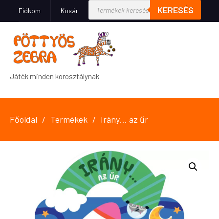
KERESÉS
Fiókom
Kosár
Játék minden korosztálynak
Főoldal
Termékek
Irány… az űr