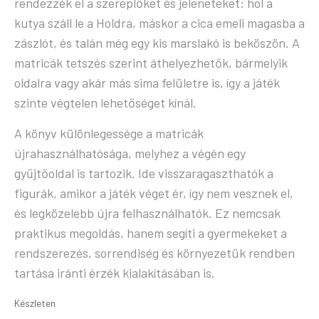
rendezzék el a szereplőket és jeleneteket: hol a
kutya száll le a Holdra, máskor a cica emeli magasba a
zászlót, és talán még egy kis marslakó is beköszön. A
matricák tetszés szerint áthelyezhetők, bármelyik
oldalra vagy akár más sima felületre is, így a játék
szinte végtelen lehetőséget kínál.
A könyv különlegessége a matricák
újrahasználhatósága, melyhez a végén egy
gyűjtőoldal is tartozik. Ide visszaragaszthatók a
figurák, amikor a játék véget ér, így nem vesznek el,
és legközelebb újra felhasználhatók. Ez nemcsak
praktikus megoldás, hanem segíti a gyermekeket a
rendszerezés, sorrendiség és környezetük rendben
tartása iránti érzék kialakításában is.
Készleten