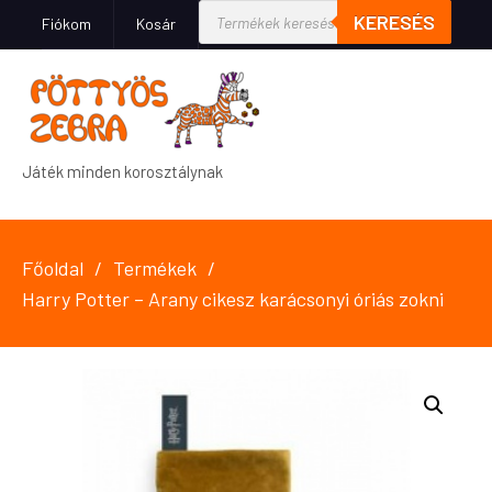
KERESÉS
Fiókom
Kosár
Játék minden korosztálynak
Főoldal
Termékek
Harry Potter – Arany cikesz karácsonyi óriás zokni