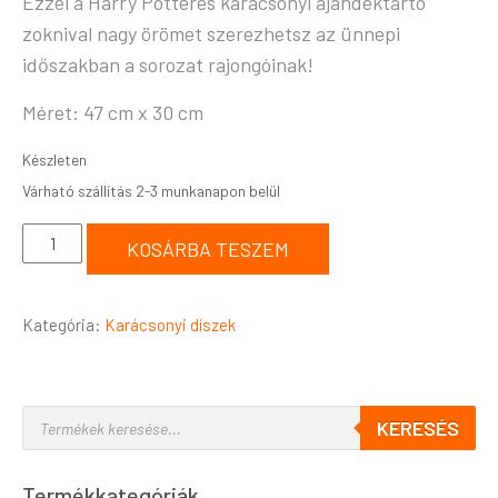
Ezzel a Harry Potteres karácsonyi ajándéktartó
zoknival nagy örömet szerezhetsz az ünnepi
időszakban a sorozat rajongóinak!
Méret: 47 cm x 30 cm
Készleten
KOSÁRBA TESZEM
Kategória:
Karácsonyi díszek
KERESÉS
Termékkategóriák