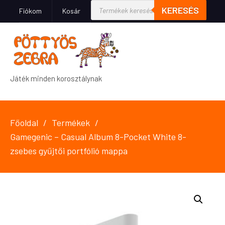
KERESÉS
Fiókom
Kosár
Játék minden korosztálynak
Főoldal
Termékek
Gamegenic – Casual Album 8-Pocket White 8-
zsebes gyűjtői portfólió mappa