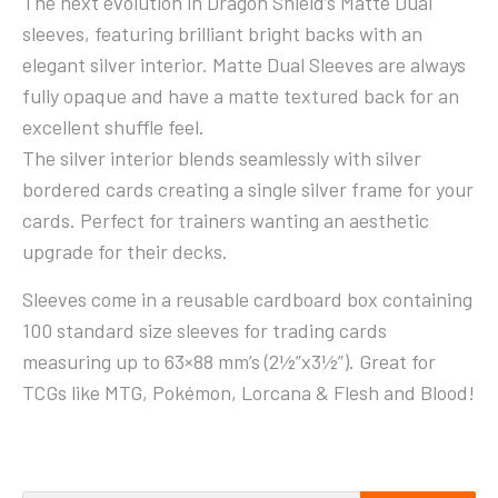
The next evolution in Dragon Shield’s Matte Dual
sleeves, featuring brilliant bright backs with an
elegant silver interior. Matte Dual Sleeves are always
fully opaque and have a matte textured back for an
excellent shuffle feel.
The silver interior blends seamlessly with silver
bordered cards creating a single silver frame for your
cards. Perfect for trainers wanting an aesthetic
upgrade for their decks.
Sleeves come in a reusable cardboard box containing
100 standard size sleeves for trading cards
measuring up to 63×88 mm’s (2½”x3½”). Great for
TCGs like MTG, Pokémon, Lorcana & Flesh and Blood!