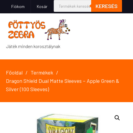
KERESÉS
Fiókom
Kosár
Játék minden korosztálynak
Főoldal
Termékek
Dragon Shield Dual Matte Sleeves – Apple Green &
Silver (100 Sleeves)