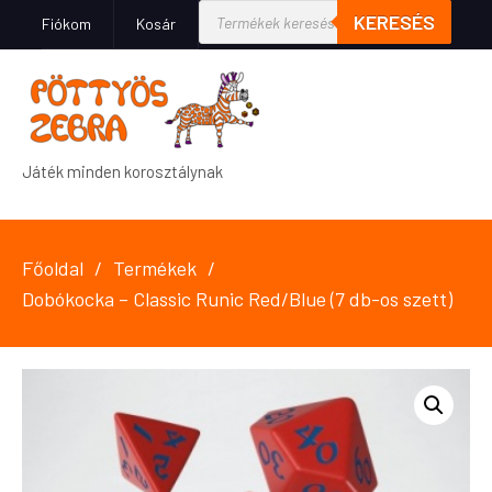
KERESÉS
Fiókom
Kosár
Játék minden korosztálynak
Főoldal
Termékek
Dobókocka – Classic Runic Red/Blue (7 db-os szett)