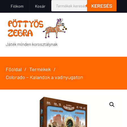
KERESÉS
Fiókom
Kosár
Játék minden korosztálynak
Főoldal
Termékek
Colorado – Kalandok a vadnyugaton