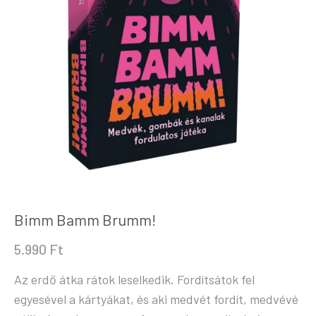
Bimm Bamm Brumm!
5.990
Ft
Az erdő átka rátok leselkedik. Fordítsátok fel
egyesével a kártyákat, és aki medvét fordít, medvévé