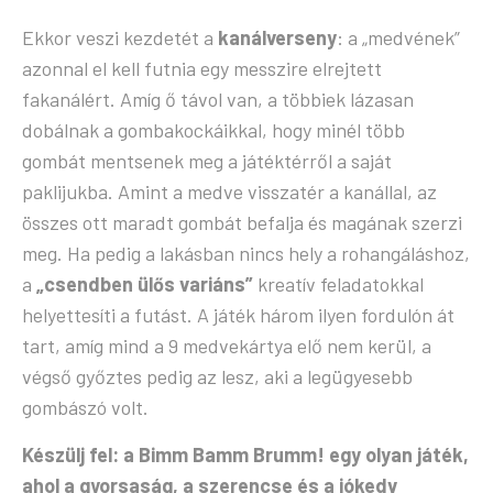
Ekkor veszi kezdetét a
kanálverseny
: a „medvének”
azonnal el kell futnia egy messzire elrejtett
fakanálért
.
Amíg ő távol van, a többiek lázasan
dobálnak a gombakockáikkal, hogy minél több
gombát mentsenek meg a játéktérről a saját
paklijukba
.
Amint a medve visszatér a kanállal, az
összes ott maradt gombát befalja és magának szerzi
meg
.
Ha pedig a lakásban nincs hely a rohangáláshoz,
a
„csendben ülős variáns”
kreatív feladatokkal
helyettesíti a futást
.
A játék három ilyen fordulón át
tart, amíg mind a 9 medvekártya elő nem kerül, a
végső győztes pedig az lesz, aki a legügyesebb
gombászó volt
.
Készülj fel: a Bimm Bamm Brumm! egy olyan játék,
ahol a gyorsaság, a szerencse és a jókedv