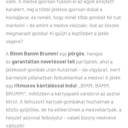
válik. A medve gyorsan fusson el az egyik elrejtett
kanálért, míg a többi játékos gyorsan dobál a
kockájával, és reméli, hogy minél több gombát fel tud
markolni – de amint a medve visszaér, övé az összes
megmaradt gomba! Ki gyűjti a legtöbbet a játék
végére?
A
Bimm Bamm Brumm!
egy
pörgős
, hangos
és
garantáltan nevetéssel teli
partijáték, ahol a
játékosok gombák után kutatnak – de vigyázat, mert
bármelyik pillanatban felbukkanhat a medve! A játék
egy
ritmusos kántálással indul
: „BIMM, BAMM,
BRUMM!”, miközben a kártyapakli vándorol az asztal
körül. A felhúzott kártyák gombákat hozhatnak a
közös gyűjtőbe, de ha előkerülnek a medvekártyák, a
helyzet azonnal felbolydul – valaki bizony medvévé
változik!