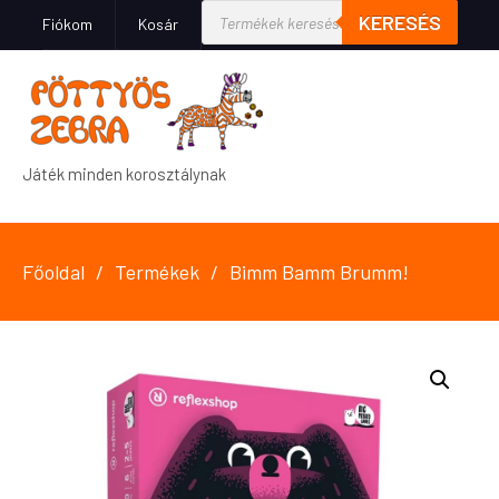
KERESÉS
Fiókom
Kosár
Játék minden korosztálynak
Főoldal
Termékek
Bimm Bamm Brumm!