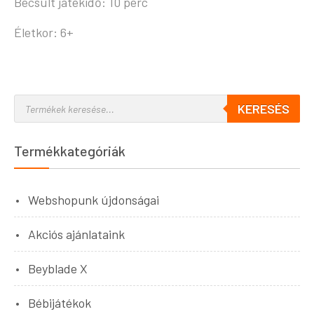
Becsült játékidő: 10 perc
Életkor: 6+
KERESÉS
Termékkategóriák
Webshopunk újdonságai
Akciós ajánlataink
Beyblade X
Bébijátékok