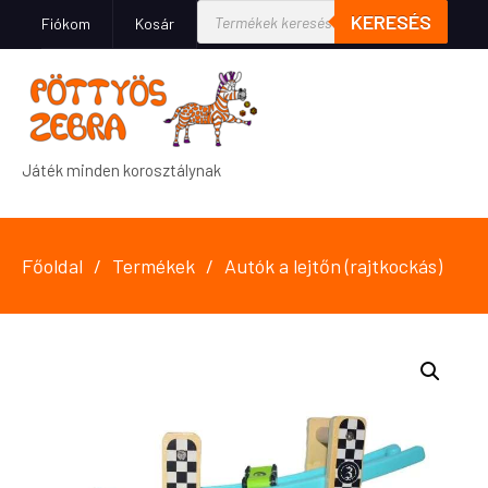
KERESÉS
Fiókom
Kosár
Játék minden korosztálynak
Főoldal
Termékek
Autók a lejtőn (rajtkockás)