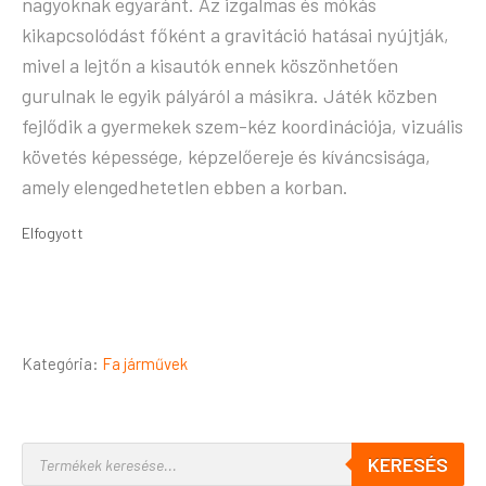
nagyoknak egyaránt. Az izgalmas és mókás
kikapcsolódást főként a gravitáció hatásai nyújtják,
mivel a lejtőn a kisautók ennek köszönhetően
gurulnak le egyik pályáról a másikra. Játék közben
fejlődik a gyermekek szem-kéz koordinációja, vizuális
követés képessége, képzelőereje és kíváncsisága,
amely elengedhetetlen ebben a korban.
Elfogyott
Kategória:
Fa járművek
KERESÉS