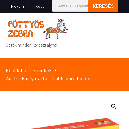
KERESÉS
Fiókom
Kosár
Játék minden korosztálynak
Főoldal
Termékek
Asztali kártyatartó – Table card holder