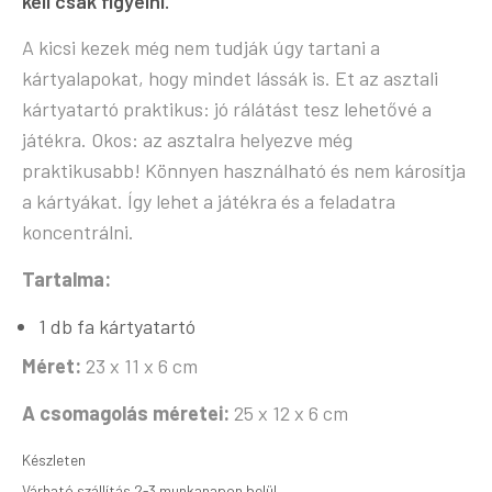
kell csak figyelni.
A kicsi kezek még nem tudják úgy tartani a
kártyalapokat, hogy mindet lássák is. Et az asztali
kártyatartó praktikus: jó rálátást tesz lehetővé a
játékra. Okos: az asztalra helyezve még
praktikusabb! Könnyen használható és nem károsítja
a kártyákat. Így lehet a játékra és a feladatra
koncentrálni.
Tartalma:
1 db fa kártyatartó
Méret:
23 x 11 x 6 cm
A csomagolás méretei:
25 x 12 x 6 cm
Készleten