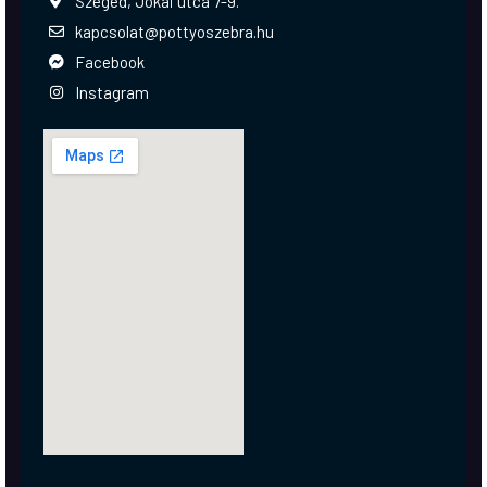
Szeged, Jókai utca 7-9.
kapcsolat@pottyoszebra.hu
Facebook
Instagram