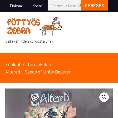
KERESÉS
Fiókom
Kosár
Játék minden korosztálynak
Főoldal
Termékek
Altered – Seeds of Unity Booster