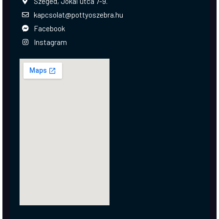
Szeged, Jókai utca 7-9.
kapcsolat@pottyoszebra.hu
Facebook
Instagram