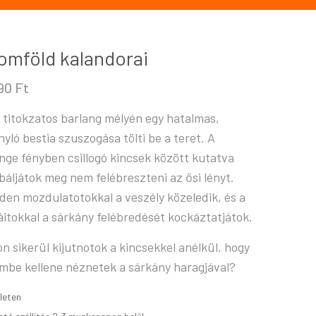
omföld kalandorai
990
Ft
 titokzatos barlang mélyén egy hatalmas,
nyló bestia szuszogása tölti be a teret. A
nge fényben csillogó kincsek között kutatva
báljátok meg nem felébreszteni az ősi lényt.
den mozdulatotokkal a veszély közeledik, és a
áitokkal a sárkány felébredését kockáztatjátok.
on sikerül kijutnotok a kincsekkel anélkül, hogy
mbe kellene néznetek a sárkány haragjával?
leten