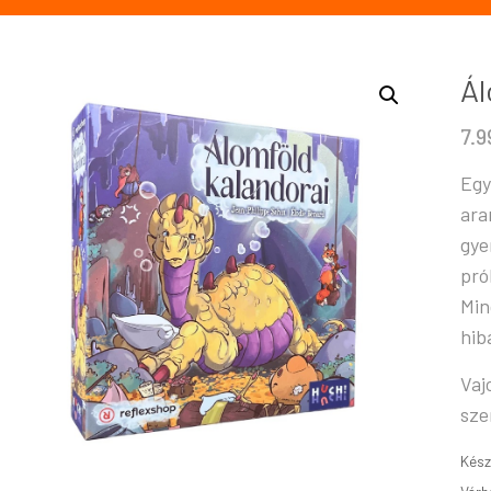
Ál
7.
Egy
ara
gye
pró
Min
hib
Vaj
sze
Kész