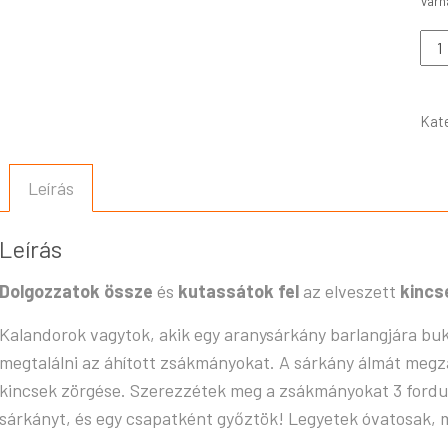
Kat
Leírás
Leírás
Dolgozzatok össze
és
kutassátok fel
az elveszett
kincs
Kalandorok vagytok, akik egy aranysárkány barlangjára bu
megtalálni az áhított zsákmányokat. A sárkány álmát megzav
kincsek zörgése. Szerezzétek meg a zsákmányokat 3 forduló
sárkányt, és egy csapatként győztök! Legyetek óvatosak, 