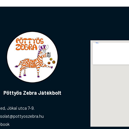
Pöttyös Zebra Játékbolt
ed, Jókai utca 7-9.
solat@pottyoszebra.hu
ebook