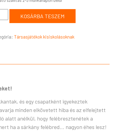
KOSÁRBA TESZEM
egória:
Társasjátékok kisiskolásoknak
eket!
kkantak, és egy csapatként igyekeztek
arja minden elkövetett hiba és az elfelejtett
 alatt anélkül, hogy felébresztenétek a
mert ha a sárkány felébred… nagyon éhes lesz!