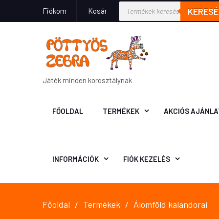
KERESÉ
Fiókom
Kosár
Játék minden korosztálynak
FŐOLDAL
TERMÉKEK
AKCIÓS AJÁNLA
INFORMÁCIÓK
FIÓK KEZELÉS
Főoldal
Termékek
Álomföld kalandorai