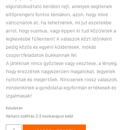
elgondolkodtató kérdést rejt, amelyek segítenek
eltöprengeni fontos témákon, azon, hogy mivé
változnátok át, ha tehetnétek, mi jut eszetekbe
arról, hogy susmus, vagy éppen ki tud közületek a
legkevésbé füllenteni! A válaszok közt időnként
pedig közös és egyéni küldetések, mókás
csoportfeladatok bukkannak fel.
A játéknak nincs győztese vagy vesztese, a lényeg,
hogy érezzétek nagyszerűen magatokat, legyetek
nyitottak és megértőek. Nincsenek rossz válaszok,
mindenkinek a gondolatai egyformán értékesek és
izgalmasak!
Készleten