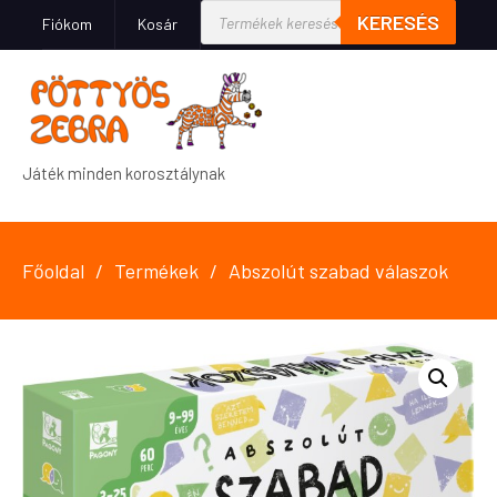
KERESÉS
Fiókom
Kosár
Játék minden korosztálynak
Főoldal
Termékek
Abszolút szabad válaszok