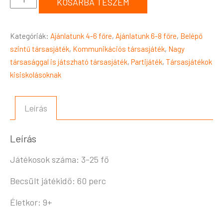
KOSÁRBA TESZEM
Kategóriák:
Ajánlatunk 4-6 főre
,
Ajánlatunk 6-8 főre
,
Belépő
szintű társasjáték
,
Kommunikációs társasjáték
,
Nagy
társasággal is játszható társasjáték
,
Partijáték
,
Társasjátékok
kisiskolásoknak
Leírás
Leírás
Játékosok száma: 3-25 fő
Becsült játékidő: 60 perc
Életkor: 9+