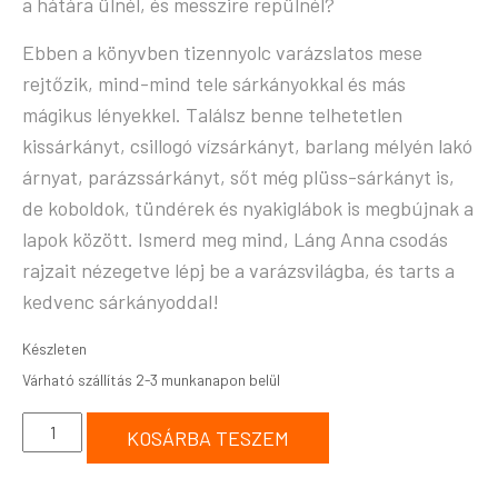
a hátára ülnél, és messzire repülnél?
Ebben a könyvben tizennyolc varázslatos mese
rejtőzik, mind-mind tele sárkányokkal és más
mágikus lényekkel. Találsz benne telhetetlen
kissárkányt, csillogó vízsárkányt, barlang mélyén lakó
árnyat, parázssárkányt, sőt még plüss-sárkányt is,
de koboldok, tündérek és nyakiglábok is megbújnak a
lapok között. Ismerd meg mind, Láng Anna csodás
rajzait nézegetve lépj be a varázsvilágba, és tarts a
kedvenc sárkányoddal!
Készleten
KOSÁRBA TESZEM