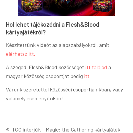
Hol lehet tájékozódni a Flesh&Blood
kártyajátékról?
Készítettünk videót az alapszabályokról, amit
elérhetsz itt.
A szegedi Flesh&Blood közösséget
itt találod
a
magyar közösség csoportját pedig
itt
.
Várunk szeretettel közösségi csoportjainkban, vagy
valamely eseményünkön!
TCG interjúk – Magic: the Gathering kártyajáték