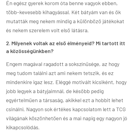
Én egész gyerek korom óta benne vagyok ebben,
több-kevesebb kihagyással. Két bátyám van és ők
mutatták meg nekem mindig a különböző játékokat
és nekem szerelem volt első látásra.
2. Milyenek voltak az első élményeid? Mi tartott itt
a közösségünkben?
Engem magával ragadott a sokszínűsége, az hogy
meg tudom találni azt ami nekem tetszik, és ez
mindenkire igaz lesz. Eléggé motivált kicsiként, hogy
jobb legyek a bátyjaimnál, de később pedig
egyértelműen a társaság, akikkel ezt a hobbit lehet
csinálni. Nagyon sok értékes kapcsolatom lett a TCG
világának köszönhetően és a mai napig egy nagyon jó
kikapcsolódás.