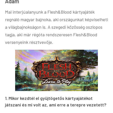
Ádám
Mai interjúalanyunk a Flesh&Blood kártyajáték
regnáló magyar bajnoka, aki országunkat képviselheti
a világbajnokságon is. A szegedi közösség oszlopos
tagja, aki már régóta rendszeresen Flesh&Blood
versenyeink résztvevője.
1. Mikor kezdtél el gyüjtögetős kártyajátékot
játszani és mi volt az, ami erre a terepre vezetett?