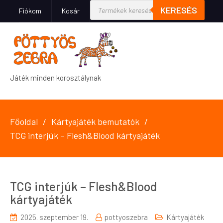
KERESÉS
Fiókom
Kosár
Játék minden korosztálynak
Főoldal
Kártyajáték bemutatók
TCG interjúk – Flesh&Blood kártyajáték
TCG interjúk – Flesh&Blood
kártyajáték
2025. szeptember 19.
pottyoszebra
Kártyajáték