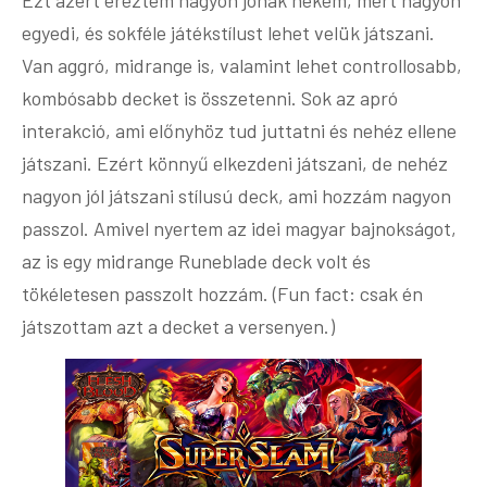
egyedi, és sokféle játékstílust lehet velük játszani.
Van aggró, midrange is, valamint lehet controllosabb,
kombósabb decket is összetenni. Sok az apró
interakció, ami előnyhöz tud juttatni és nehéz ellene
játszani. Ezért könnyű elkezdeni játszani, de nehéz
nagyon jól játszani stílusú deck, ami hozzám nagyon
passzol. Amivel nyertem az idei magyar bajnokságot,
az is egy midrange Runeblade deck volt és
tökéletesen passzolt hozzám. (Fun fact: csak én
játszottam azt a decket a versenyen.)