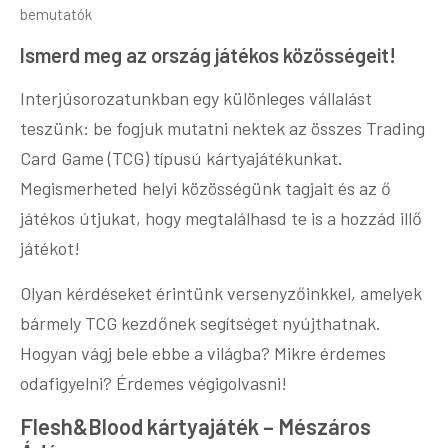
bemutatók
Ismerd meg az ország játékos közösségeit!
Interjúsorozatunkban egy különleges vállalást
teszünk: be fogjuk mutatni nektek az összes Trading
Card Game (TCG) típusú kártyajátékunkat.
Megismerheted helyi közösségünk tagjait és az ő
játékos útjukat, hogy megtalálhasd te is a hozzád illő
játékot!
Olyan kérdéseket érintünk versenyzőinkkel, amelyek
bármely TCG kezdőnek segítséget nyújthatnak.
Hogyan vágj bele ebbe a világba? Mikre érdemes
odafigyelni? Érdemes végigolvasni!
Flesh&Blood kártyajáték – Mészáros