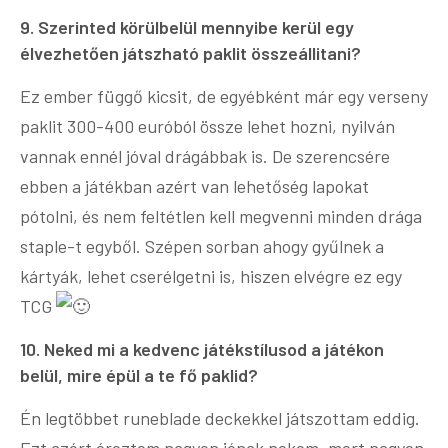
9. Szerinted körülbelül mennyibe kerül egy
élvezhetően játszható paklit összeállitani?
Ez ember függő kicsit, de egyébként már egy verseny
paklit 300-400 euróból össze lehet hozni, nyilván
vannak ennél jóval drágábbak is. De szerencsére
ebben a játékban azért van lehetőség lapokat
pótolni, és nem feltétlen kell megvenni minden drága
staple-t egyből. Szépen sorban ahogy gyűlnek a
kártyák, lehet cserélgetni is, hiszen elvégre ez egy
TCG
10. Neked mi a kedvenc játékstílusod a játékon
belül, mire épül a te fő paklid?
Én legtöbbet runeblade deckekkel játszottam eddig.
Ezt azért éreztem nagyon jónak nekem, mert nagyon