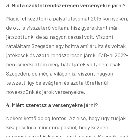
3. Mióta szoktál rendszeresen versenyekre járni?
Magic-el kezdtem a pályafutásomat 2015 környékén,
de ott is visszatérő voltam, hisz gyerekként már
játszottunk, de az nagyon casual volt. Viszont
rátaláltam Szegeden egy boltra ami árulta és voltak
játékosok és azóta rendszeresen járok. FaB-al 2022-
ben ismerkedtem meg, fiatal játék volt, nem csak
Szegeden, de még a világon is, viszont nagyon
tetszett, így belevágtam és azóta töretlenül
növekszünk és járok versenyekre.
4. Miért szeretsz a versenyekre járni?
Nekem kettő dolog fontos. Az első, hogy úgy tudjak
kikapcsolni a mindennapokból, hogy közben
versenyhelyzet is legyen, ami izgalmas. Második, ami