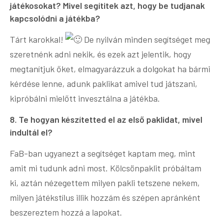
játékosokat? Mivel segítitek azt, hogy be tudjanak
kapcsolódni a játékba?
Tárt karokkal!
De nyilván minden segítséget meg
szeretnénk adni nekik, és ezek azt jelentik, hogy
megtanítjuk őket, elmagyarázzuk a dolgokat ha bármi
kérdése lenne, adunk paklikat amivel tud játszani,
kipróbálni mielőtt invesztálna a játékba.
8. Te hogyan készítetted el az első paklidat, mivel
indultál el?
FaB-ban ugyanezt a segítséget kaptam meg, mint
amit mi tudunk adni most. Kölcsönpaklit próbáltam
ki, aztán nézegettem milyen pakli tetszene nekem,
milyen játékstílus illik hozzám és szépen apránként
beszereztem hozzá a lapokat.